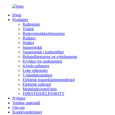
Hjem
Produkter
Rullestoler
Toalett
Baderomssikkerhetsserien
Rullator
Walker
Spaserstokk
Spaserstokk i karbonfiber
Behandlingsseng og sykehusseng
Krykker for underarmen
4-hjuls rullatorer
Lette rullestoler
T-håndtaksstokker
Elektrisk trappeklatringsrullestol
Elektrisk rullestol
Multifunksjonell heis
FØRSTEHJELPSSKITT
Nyheter
Vanlige spørsmål
Om oss
Kundevurderinger