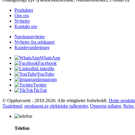
Produkter
Om oss
Nyheter
Kontakt oss
Næringsnyheter
Nyheter fra selskapet
Kundevurderinger
WhatsApp
Facebook
LinkedIn
YouTube
Instagram
Twitter
TikTok
© Opphavsrett - 2010-2026: Alle rettigheter forbeholdt.
Hotte produkt
Toalettstol
,
produsent av elektriske rullestoler
,
Oppreist rullator
,
Reise 
Telefon