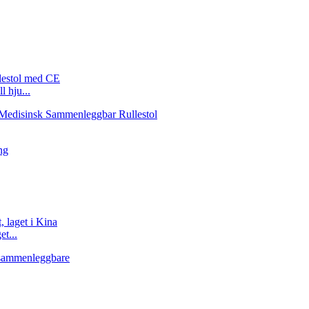
 hju...
et...