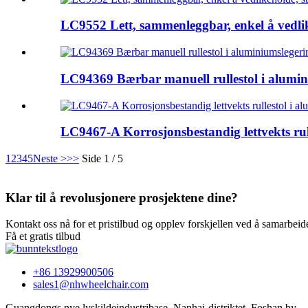
LC9552 Lett, sammenleggbar, enkel å vedlike
LC94369 Bærbar manuell rullestol i alumin
LC9467-A Korrosjonsbestandig lettvekts rul
1
2
3
4
5
Neste >
>>
Side 1 / 5
Klar til å revolusjonere prosjektene dine?
Kontakt oss nå for et pristilbud og opplev forskjellen ved å samarbeid
Få et gratis tilbud
+86 13929900506
sales1@nhwheelchair.com
Guangdongs nye lyskildeindustribase, Nanhai-distriktet, Foshan by