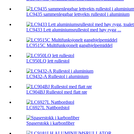
LC9435 sammenleggbar lettvekts rullestol i aluminium
LC9433 Lett aluminiumsrullestol med høy rygg ...
LC9515C Multifunksjonelt ganghjelpemiddel
LC950LQ lett rullestol
LC9432-A Rullestol i aluminium
LC904BJ Rullestol med flatt rør
LC6927L Nattbordstol
Spaserstokk i karbonfiber