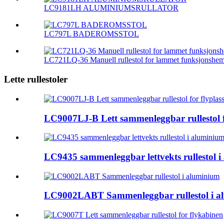
LC9181LH ALUMINIUMSRULLATOR
LC797L BADEROMSSTOL
LC721LQ-36 Manuell rullestol for lammet funksjonsh
Lette rullestoler
LC9007LJ-B Lett sammenleggbar rullestol f
LC9435 sammenleggbar lettvekts rullestol 
LC9002LABT Sammenleggbar rullestol i a