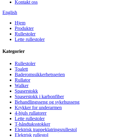
Kontakt oss
English
Hjem
Produkter
Rullestoler
Lette rullestoler
Kategorier
Rullestoler
Toalett
Baderomssikkerhetsserien
Rullator
Walker
Spaserstokk
Spaserstokk i karbonfiber
Behandlingsseng og sykehusseng
Krykker for underarmen
4-hjuls rullatorer
Lette rullestoler
T-håndtaksstokker
Elektrisk trappeklatringsrullestol
Elektrisk rullestol