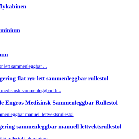
flykabinen
luminium
ium
ring flat rør lett sammenleggbar rullestol
le Engros Medisinsk Sammenleggbar Rullestol
ering sammenleggbar manuell lettvektsrullestol