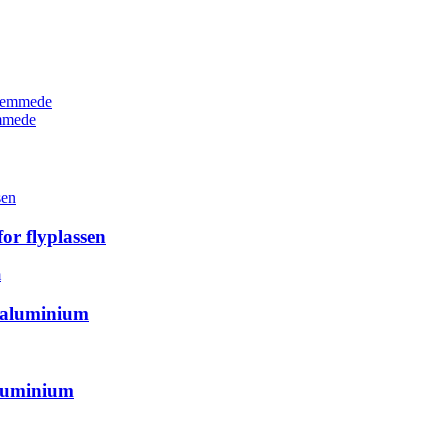
emmede
or flyplassen
i aluminium
luminium